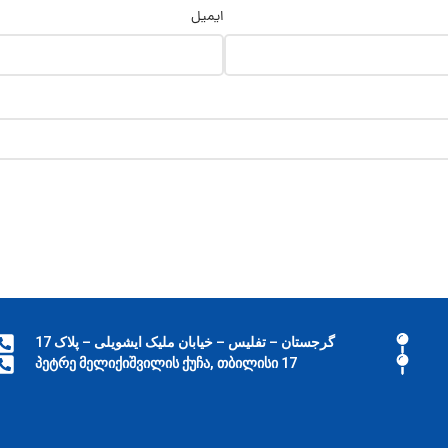
ایمیل
گرجستان – تفلیس – خیابان ملیک ایشویلی – پلاک 17
17 პეტრე მელიქიშვილის ქუჩა, თბილისი