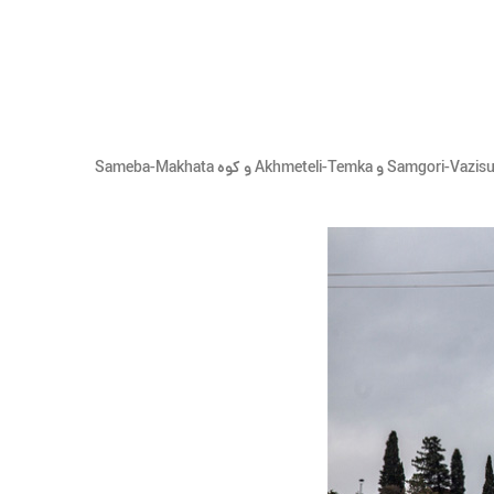
، ایجاد ۳ تراموا هوایی جدید در شهر تفلیس در دستور کار قرار گرفته است. این ۳ ترموای جدید پایتخت گرجستان در مناطق Samgori-Vazisubani و Akhmeteli-Temka و کوه Sameba-Makhata