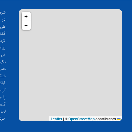
شرک
+
−
طی 
گذا
کرد
زیا
نیز
یکی
همو
شرک
ارا
کوج
را 
گفت
لحا
حرف
|
©
OpenStreetMap
contributors
Leaflet