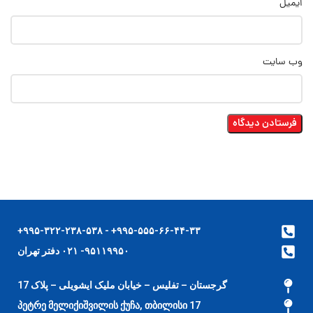
ایمیل
وب‌ سایت
۹۹۵-۵۵۵-۶۶-۴۴-۳۳+ - ۹۹۵-۳۲۲-۲۳۸-۵۳۸+
۹۵۱۱۹۹۵۰- ۰۲۱ دفتر تهران
گرجستان – تفلیس – خیابان ملیک ایشویلی – پلاک 17
17 პეტრე მელიქიშვილის ქუჩა, თბილისი