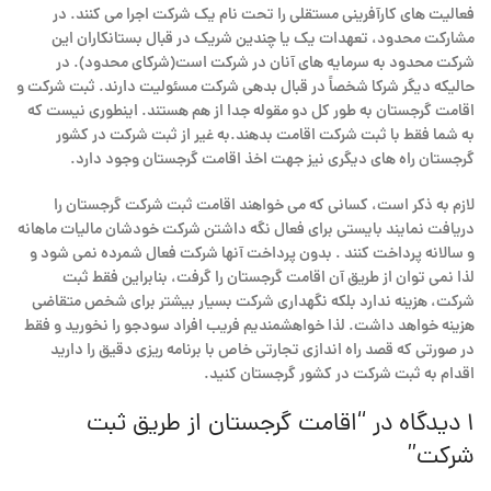
فعالیت های کارآفرینی مستقلی را تحت نام یک شرکت اجرا می کنند. در
مشارکت محدود، تعهدات یک یا چندین شریک در قبال بستانکاران این
شرکت محدود به سرمایه های آنان در شرکت است(شرکای محدود). در
حالیکه دیگر شرکا شخصاً در قبال بدهی شرکت مسئولیت دارند. ثبت شرکت و
اقامت گرجستان به طور کل دو مقوله جدا از هم هستند. اینطوری نیست که
به شما فقط با ثبت شرکت اقامت بدهند.به غیر از ثبت شرکت در کشور
گرجستان راه های دیگری نیز جهت اخذ اقامت گرجستان وجود دارد.
لازم به ذکر است، کسانی که می خواهند اقامت ثبت شرکت گرجستان را
دریافت نمایند بایستی برای فعال نگه داشتن شرکت خودشان مالیات ماهانه
و سالانه پرداخت کنند . بدون پرداخت آنها شرکت فعال شمرده نمی شود و
لذا نمی توان از طریق آن اقامت گرجستان را گرفت، بنابراین فقط ثبت
شرکت، هزینه ندارد بلکه نگهداری شرکت بسیار بیشتر برای شخص متقاضی
هزینه خواهد داشت. لذا خواهشمندیم فریب افراد سودجو را نخورید و فقط
در صورتی که قصد راه اندازی تجارتی خاص با برنامه ریزی دقیق را دارید
اقدام به ثبت شرکت در کشور گرجستان کنید.
1 دیدگاه در “
اقامت گرجستان از طریق ثبت
شرکت
”