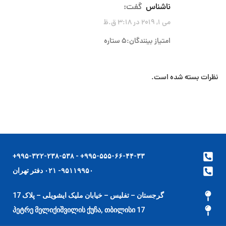
ناشناس
گفت:
می 1, 2019 در 3:18 ق.ظ
امتیاز بینندگان:5 ستاره
نظرات بسته شده است.
۹۹۵-۵۵۵-۶۶-۴۴-۳۳+ - ۹۹۵-۳۲۲-۲۳۸-۵۳۸+
۹۵۱۱۹۹۵۰- ۰۲۱ دفتر تهران
گرجستان – تفلیس – خیابان ملیک ایشویلی – پلاک 17
17 პეტრე მელიქიშვილის ქუჩა, თბილისი