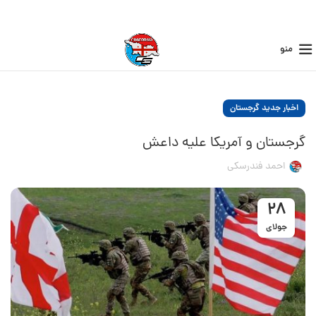
منو
اخبار جدید گرجستان
گرجستان و آمریکا علیه داعش
احمد فندرسکی
28
جولای