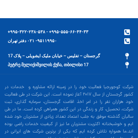
۹۹۵-۵۵۵-۶۶-۴۴-۳۳+ - ۹۹۵-۳۲۲-۲۳۸-۵۳۸+
۹۵۱۱۹۹۵۰- ۰۲۱ دفتر تهران
گرجستان – تفلیس – خیابان ملیک ایشویلی – پلاک 17
17 პეტრე მელიქიშვილის ქუჩა, თბილისი
شرکت کوجورجیا فعالیت خود را در زمینه ارائه مشاوره و خدمات در
کشور گرجستان از سال 2017 آغاز نموده است. این شرکت در طی فعالیت
خود هزاران نفر را در امر اخذ اقامت گرجستان، سرمایه گذاری، ثبت
شرکت، تحصیل، کار و زندگی در این کشور همراهی کرده است. ما در طی
سالیان گذشته موفق به جلب اعتماد تعداد زیادی از مشتریان خود شده
ایم و خوشبختانه اکثریت مشتریان ما نیز از کیفیت خدمات راضی بوده
اند.ما همواره تلاش کرده ایم که یکی از برترین شرکت های ایرانی در