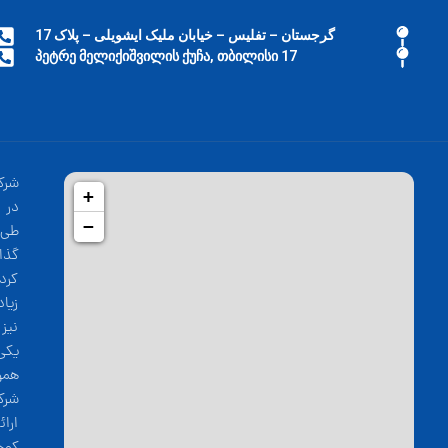
گرجستان – تفلیس – خیابان ملیک ایشویلی – پلاک 17
17 პეტრე მელიქიშვილის ქუჩა, თბილისი
شرک
+
−
طی 
گذا
کرد
زیا
نیز
یکی
همو
شرک
ارا