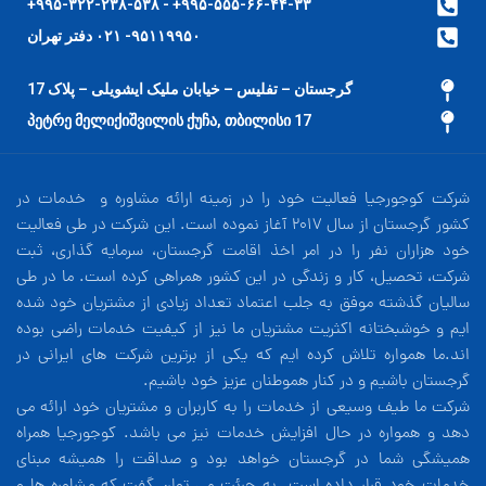
۹۹۵-۵۵۵-۶۶-۴۴-۳۳+ - ۹۹۵-۳۲۲-۲۳۸-۵۳۸+
۹۵۱۱۹۹۵۰- ۰۲۱ دفتر تهران
گرجستان – تفلیس – خیابان ملیک ایشویلی – پلاک 17
17 პეტრე მელიქიშვილის ქუჩა, თბილისი
شرکت کوجورجیا فعالیت خود را در زمینه ارائه مشاوره و خدمات در
کشور گرجستان از سال 2017 آغاز نموده است. این شرکت در طی فعالیت
خود هزاران نفر را در امر اخذ اقامت گرجستان، سرمایه گذاری، ثبت
شرکت، تحصیل، کار و زندگی در این کشور همراهی کرده است. ما در طی
سالیان گذشته موفق به جلب اعتماد تعداد زیادی از مشتریان خود شده
ایم و خوشبختانه اکثریت مشتریان ما نیز از کیفیت خدمات راضی بوده
اند.ما همواره تلاش کرده ایم که یکی از برترین شرکت های ایرانی در
گرجستان باشیم و در کنار هموطنان عزیز خود باشیم.
شرکت ما طیف وسیعی از خدمات را به کاربران و مشتریان خود ارائه می
دهد و همواره در حال افزایش خدمات نیز می باشد. کوجورجیا همراه
همیشگی شما در گرجستان خواهد بود و صداقت را همیشه مبنای