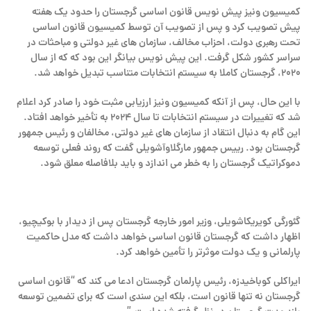
کمیسیون ونیز پیش نویس قانون اساسی گرجستان را حدود یک هفته
پیش تصویب کرد و پس از تصویب آن توسط کمیسیون قانون اساسی
تحت رهبری دولت، احزاب مخالف، سازمان های غیر دولتی و مباحثات در
سراسر کشور شکل گرفت. این پیش نویس بیانگر این بود که که از سال
۲۰۲۰، گرجستان کاملا به سیستم انتخابات متناسب تبدیل خواهد شد.
با این حال، پس از آنکه کمیسیون ونیز ارزیابی مثبت خود را صادر کرد اعلام
شد که تغییرات در سیستم انتخابات تا سال ۲۰۲۴ به تأخیر خواهد افتاد.
این گام به دنبال انتقاد از سازمان های غیر دولتی، مخالفان و رئیس جمهور
گرجستان بود. رییس جمهور مارگلاوآشویلی گفت که روند فعلی توسعه
دموکراتیک گرجستان را به خطر می اندازد و باید بلافاصله معلق شود.
گئورگی کویریکاشویلی، وزیر امور خارجه گرجستان پس از دیدار با بوکیچیو،
اظهار داشت که گرجستان قانون اساسی خواهد داشت که مدل حاکمیت
پارلمانی و یک دولت موثرتر را تأمین خواهد کرد.
ایراکلی کوباخیدزه، رئیس پارلمان گرجستان ادعا می کند که “قانون اساسی
گرجستان نه تنها قانون است، بلکه این سندی است که برای تضمین توسعه