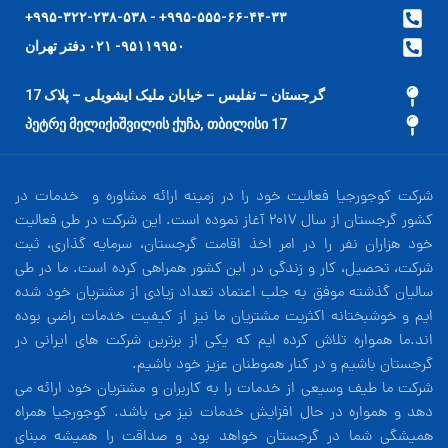
۹۹۵-۵۵۵-۶۶-۴۴-۳۳+ - ۹۹۵-۳۲۲-۲۳۸-۵۳۸+
۹۵۱۱۹۹۵۰- ۰۲۱ دفتر تهران
گرجستان – تفلیس – خیابان ملیک ایشویلی – پلاک 17
17 პეტრე მელიქიშვილის ქუჩა, თბილისი
شرکت کوجورجیا فعالیت خود را در زمینه ارائه مشاوره و خدمات در
کشور گرجستان از سال 2017 آغاز نموده است. این شرکت در طی فعالیت
خود هزاران نفر را در امر اخذ اقامت گرجستان، سرمایه گذاری، ثبت
شرکت، تحصیل، کار و زندگی در این کشور همراهی کرده است. ما در طی
سالیان گذشته موفق به جلب اعتماد تعداد زیادی از مشتریان خود شده
ایم و خوشبختانه اکثریت مشتریان ما نیز از کیفیت خدمات راضی بوده
اند.ما همواره تلاش کرده ایم که یکی از برترین شرکت های ایرانی در
گرجستان باشیم و در کنار هموطنان عزیز خود باشیم.
شرکت ما طیف وسیعی از خدمات را به کاربران و مشتریان خود ارائه می
دهد و همواره در حال افزایش خدمات نیز می باشد. کوجورجیا همراه
همیشگی شما در گرجستان خواهد بود و صداقت را همیشه مبنای