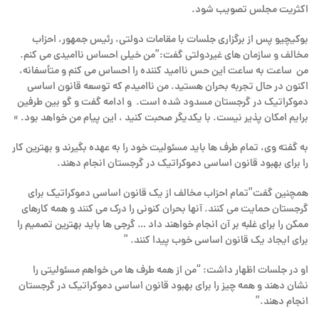
اکثریت مجلس تصویب شود.
بوکیچیو پس از برگزاری جلسات با مقامات دولتی، رئیس جمهور، احزاب
مخالف و سازمان های غیردولتی گفت:”من خیلی احساس ناامیدی می کنم.
من ساعت به ساعت این حس ناامید کننده را احساس می کنم و متأسفانه،
اکنون در حال تجربه بحران هستید. من ناامیدم که توسعه قانون اساسی
دموکراتیک در گرجستان مسدود شده است. و ادامه گفت و گو بین طرفین
برایم امکان پذیر نیست. با یکدیگر صحبت کنید ، این پیام من خواهد بود. »
به گفته وی، تمام طرف ها باید مسئولیت خود را به عهده بگیرند و بهترین کار
را برای بهبود قانون اساسی دموکراتیک در گرجستان انجام دهند.
همچنین گفت”تمام احزاب مخالف از یک قانون اساسی دموکراتیک برای
گرجستان حمایت می کنند. آنها بحران کنونی را درک می کنند و همه کارهای
ممکن را برای غلبه بر آن انجام خواهند داد … گرجی ها باید بهترین تصمیم را
برای ایجاد یک قانون اساسی خوب پیدا کنند. ”
او در جلسات اظهار داشت: “من از همه طرف ها می خواهم مسئولیتی را
نشان دهند و همه چیز را برای بهبود قانون اساسی دموکراتیک در گرجستان
انجام دهند.”