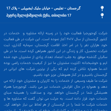
گرجستان – تفلیس – خیابان ملیک ایشویلی – پلاک 17
17 პეტრე მელიქიშვილის ქუჩა, თბილისი
شرکت کوجورجیا فعالیت خود را در زمینه ارائه مشاوره و خدمات در
کشور گرجستان از سال 2017 آغاز نموده است. این شرکت در طی فعالیت
خود هزاران نفر را در امر اخذ اقامت گرجستان، سرمایه گذاری، ثبت
شرکت، تحصیل، کار و زندگی در این کشور همراهی کرده است. ما در طی
سالیان گذشته موفق به جلب اعتماد تعداد زیادی از مشتریان خود شده
ایم و خوشبختانه اکثریت مشتریان ما نیز از کیفیت خدمات راضی بوده
اند.ما همواره تلاش کرده ایم که یکی از برترین شرکت های ایرانی در
گرجستان باشیم و در کنار هموطنان عزیز خود باشیم.
شرکت ما طیف وسیعی از خدمات را به کاربران و مشتریان خود ارائه می
دهد و همواره در حال افزایش خدمات نیز می باشد. کوجورجیا همراه
همیشگی شما در گرجستان خواهد بود و صداقت را همیشه مبنای
خدمات خود قرار داده است. به جرئت می توان گفت که مشاوره ها و
خدمات شرکت ما شما را در گرجستان از هر لحاظ بی نیاز خواهد کرد.
برخورداری از تیم مشاوران و کارشناسان حرفه ای و باتجربه یکی از برترین