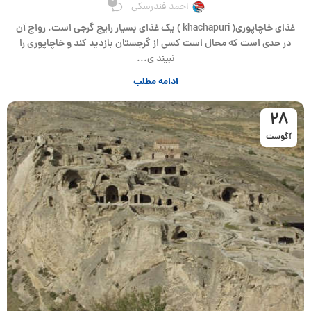
2
احمد فندرسکی
غذای خاچاپوری( khachapuri ) یک غذای بسیار رایج گرجی است. رواج آن
در حدی است که محال است کسی از گرجستان بازدید کند و خاچاپوری را
نبیند ی...
ادامه مطلب
28
آگوست