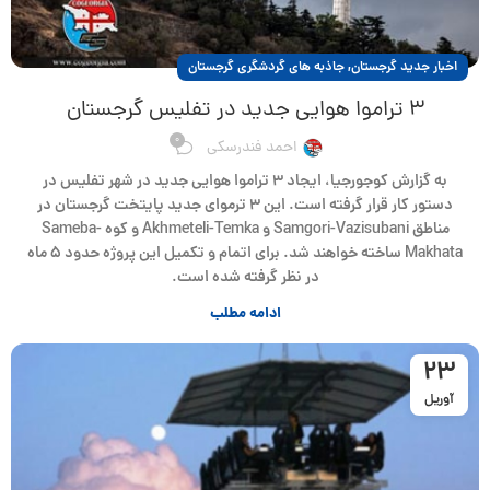
,
اخبار جدید گرجستان
جاذبه های گردشگری گرجستان
۳ تراموا هوایی جدید در تفلیس گرجستان
0
احمد فندرسکی
به گزارش کوجورجیا، ایجاد ۳ تراموا هوایی جدید در شهر تفلیس در
دستور کار قرار گرفته است. این ۳ ترموای جدید پایتخت گرجستان در
مناطق Samgori-Vazisubani و Akhmeteli-Temka و کوه Sameba-
Makhata ساخته خواهند شد. برای اتمام و تکمیل این پروژه حدود ۵ ماه
در نظر گرفته شده است.
ادامه مطلب
23
آوریل