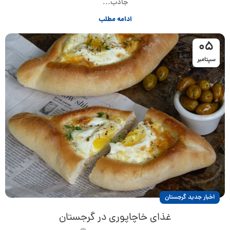
جاذب...
ادامه مطلب
05
سپتامبر
اخبار جدید گرجستان
غذای خاچاپوری در گرجستان