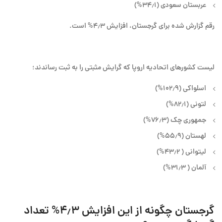
عربستان سعودی (۳۴٫۱%)
رقم گزارش شده برای گرجستان، افزایش ۴٫۳% است.
لیست کشورهای اتحادیه اروپا که گرایش مثبتی را به ثبت رساندند؛
اسلواکی (۱۰۲٫۹%)
لتونی (۸۲٫۱%)
جمهوری چک (۷۶٫۳%)
لهستان (۵۵٫۹%)
لیتوانی ( ۴۳٫۲%)
آلمان ( ۳۱٫۳%)
گرجستان چگونه از این افزایش ۴٫۳% تعداد