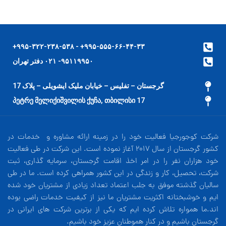
۹۹۵-۵۵۵-۶۶-۴۴-۳۳+ - ۹۹۵-۳۲۲-۲۳۸-۵۳۸+
۹۵۱۱۹۹۵۰- ۰۲۱ دفتر تهران
گرجستان – تفلیس – خیابان ملیک ایشویلی – پلاک 17
17 პეტრე მელიქიშვილის ქუჩა, თბილისი
شرکت کوجورجیا فعالیت خود را در زمینه ارائه مشاوره و خدمات در
کشور گرجستان از سال 2017 آغاز نموده است. این شرکت در طی فعالیت
خود هزاران نفر را در امر اخذ اقامت گرجستان، سرمایه گذاری، ثبت
شرکت، تحصیل، کار و زندگی در این کشور همراهی کرده است. ما در طی
سالیان گذشته موفق به جلب اعتماد تعداد زیادی از مشتریان خود شده
ایم و خوشبختانه اکثریت مشتریان ما نیز از کیفیت خدمات راضی بوده
اند.ما همواره تلاش کرده ایم که یکی از برترین شرکت های ایرانی در
گرجستان باشیم و در کنار هموطنان عزیز خود باشیم.