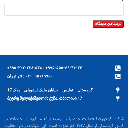
۹۹۵-۵۵۵-۶۶-۴۴-۳۳+ - ۹۹۵-۳۲۲-۲۳۸-۵۳۸+
۹۵۱۱۹۹۵۰- ۰۲۱ دفتر تهران
گرجستان – تفلیس – خیابان ملیک ایشویلی – پلاک 17
17 პეტრე მელიქიშვილის ქუჩა, თბილისი
شرکت کوجورجیا فعالیت خود را در زمینه ارائه مشاوره و خدمات در
کشور گرجستان از سال 2017 آغاز نموده است. این شرکت در طی فعالیت