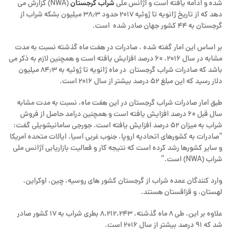
شده و ادامه یافته است و آژانس ملی
شراب گرجستان
(NWA) گزارش می
دهد که از تاریخ ژانویه تا ژوئیه ۲۰۱۷ حدود ۳۸٫۳ میلیون بشکه شراب از
گرجستان به ۴۴ کشور جهان صادر شده است.
بر اساس این آمار گفته شده ، صادرات در هفت ماه گذشته نسبت به مدت
مشابه در سال ۲۰۱۶، ۶۰ درصد افزایش یافته است و همچنین لازم به ذکر می
باشد که صادرات شراب گرجستان در ماه ژانویه تا ژوئیه به ۸۴٫۳ میلیون
دلار رسید که این مبلغ ۵۲ درصد بیشتر از سال ۲۰۱۶ است.
طبق آمار صادرات شراب گرجستان در این هفت ماه، نسبت به مدت مشابه
سال قبل ۶۰ درصد افزایش یافته است و همچنین درآمد حاصل از فروش
شراب به میزان ۵۲ درصد افزایش یافته است. جورجی سامانیشویلی گفت:
“صادرات به کشورهای اتحادیه اروپا، جنوب غربی آسیا، ایالات متحده آمریکا
و سایر کشورها رشد کرده است که نتیجه کار و فعالیت بازاریابی آژانس ملی
شراب (NWA) است.”
وارد کنندگان عمده شراب از گرجستان کشور های روسیه، چین، اوکراین،
لهستان، و قزاقستان هستند.
علاوه بر این، طی ۸ ماه گذشته، ۸،۲۱۲،۲۴۳ بطری شراب به ۱۷ کشور صادر
شد که ۹۱ درصد بیشتر از سال ۲۰۱۶ است.