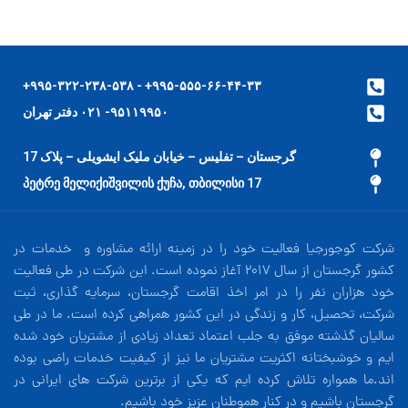
۹۹۵-۵۵۵-۶۶-۴۴-۳۳+ - ۹۹۵-۳۲۲-۲۳۸-۵۳۸+
۹۵۱۱۹۹۵۰- ۰۲۱ دفتر تهران
گرجستان – تفلیس – خیابان ملیک ایشویلی – پلاک 17
17 პეტრე მელიქიშვილის ქუჩა, თბილისი
شرکت کوجورجیا فعالیت خود را در زمینه ارائه مشاوره و خدمات در
کشور گرجستان از سال 2017 آغاز نموده است. این شرکت در طی فعالیت
خود هزاران نفر را در امر اخذ اقامت گرجستان، سرمایه گذاری، ثبت
شرکت، تحصیل، کار و زندگی در این کشور همراهی کرده است. ما در طی
سالیان گذشته موفق به جلب اعتماد تعداد زیادی از مشتریان خود شده
ایم و خوشبختانه اکثریت مشتریان ما نیز از کیفیت خدمات راضی بوده
اند.ما همواره تلاش کرده ایم که یکی از برترین شرکت های ایرانی در
گرجستان باشیم و در کنار هموطنان عزیز خود باشیم.