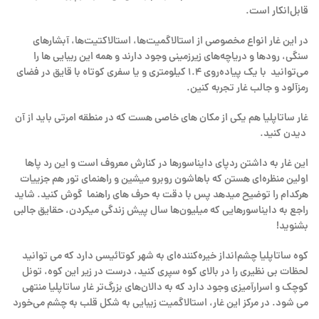
قابل‌انکار است.
در این غار انواع مخصوصی از استالاگمیت‌ها، استالاکتیت‌ها، آبشارهای
سنگی، رودها و دریاچه‌های زیرزمینی وجود دارند و همه این‌ ریبایی ها را
می‌توانید با یک پیاده‌روی 1.4 کیلومتری و یا سفری کوتاه با قایق در فضای
رمزآلود و جالب غار تجربه کنین.
غار ساتاپلیا هم یکی از مکان های خاصی هست که در منطقه امرتی باید از آن
دیدن کنید.
این غار به داشتن ردپای دایناسورها در کنارش معروف است و این رد پاها
اولین منظره‌ای هستن که باهاشون روبرو میشین و راهنمای تور هم جزییات
هرکدام را توضیح میدهد پس با دقت به حرف های راهنما گوش کنید. شاید
راجع به دایناسورهایی که میلیون‌ها سال پیش زندگی میکردن، حقایق جالبی
بشنوید!
کوه ساتاپلیا چشم‌انداز خیره‌کننده‌ای به شهر کوتائیسی دارد که می توانید
لحظات بی نظیری را در بالای کوه سپری کنید، درست در زیر این کوه، تونل
کوچک و اسرارآمیزی وجود دارد که به دالان‌های بزرگ‌تر غار ساتاپلیا منتهی
می شود. در مرکز این غار، استالاگمیت زیبایی به شکل قلب به چشم می‌خورد