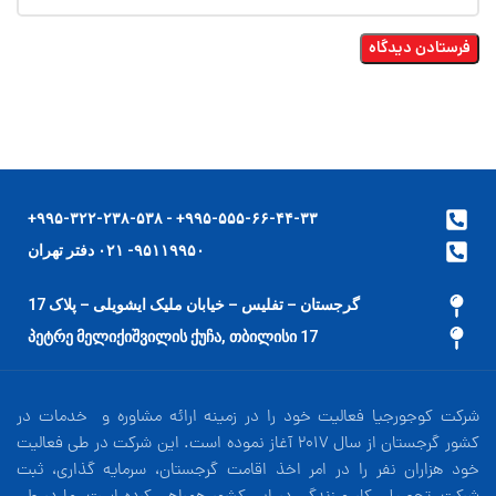
۹۹۵-۵۵۵-۶۶-۴۴-۳۳+ - ۹۹۵-۳۲۲-۲۳۸-۵۳۸+
۹۵۱۱۹۹۵۰- ۰۲۱ دفتر تهران
گرجستان – تفلیس – خیابان ملیک ایشویلی – پلاک 17
17 პეტრე მელიქიშვილის ქუჩა, თბილისი
شرکت کوجورجیا فعالیت خود را در زمینه ارائه مشاوره و خدمات در
کشور گرجستان از سال 2017 آغاز نموده است. این شرکت در طی فعالیت
خود هزاران نفر را در امر اخذ اقامت گرجستان، سرمایه گذاری، ثبت