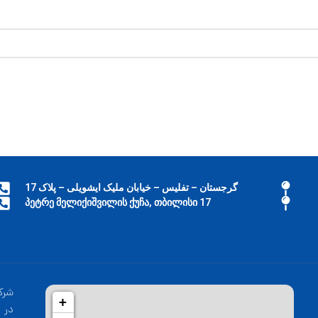
گرجستان – تفلیس – خیابان ملیک ایشویلی – پلاک 17
17 პეტრე მელიქიშვილის ქუჩა, თბილისი
شرک
+