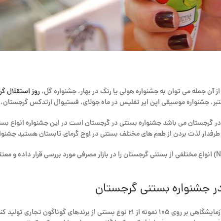
ز آن جمله می توان به جشنواره هولی یا رنگ در بهار، جشنواره گل،
روز استقلال گ
 اکتبر، جشنواره موسیقی اپن ایر تفلیس در ماه جولای، فستیوال ارتدکس گرجستان،
 در گرجستان می باشد جشنواره بستنی در گرجستان است در این جشنواره انواع بستنی
طرفدار لذت بردن از طعم های مختلف بستنی در اوج گرمای تابستان هستید جشنوار
همچنین لازم به ذکر می باشد که آژانش بین المللی مواد غذایی (NFA) انواع مختلفی از بستنی گرجستان را در بازار مصرفی 
ر جشنواره بستنی گرجستان
آژانس بین المللی مواد غذایی (NFA) گزارش می دهد که تحقیقات آزمایشگاهی بر روی ۱۰۵ ن