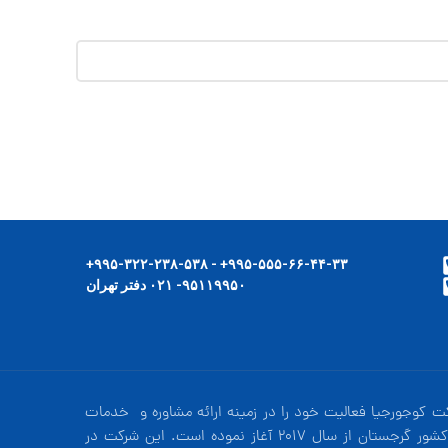
۹۹۵-۵۵۵-۶۶-۴۴-۳۳+ - ۹۹۵-۳۲۲-۲۳۸-۵۳۸+
۹۵۱۱۹۹۵۰- ۰۲۱ دفتر تهران
ت کوجورجیا فعالیت خود را در زمینه ارائه مشاوره و خدمات
در کشور گرجستان از سال 2017 آغاز نموده است. این شرکت در