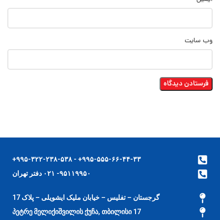
وب‌ سایت
۹۹۵-۵۵۵-۶۶-۴۴-۳۳+ - ۹۹۵-۳۲۲-۲۳۸-۵۳۸+
۹۵۱۱۹۹۵۰- ۰۲۱ دفتر تهران
گرجستان – تفلیس – خیابان ملیک ایشویلی – پلاک 17
17 პეტრე მელიქიშვილის ქუჩა, თბილისი