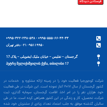
۹۹۵-۵۵۵-۶۶-۴۴-۳۳+ - ۹۹۵-۳۲۲-۲۳۸-۵۳۸+
۹۵۱۱۹۹۵۰- ۰۲۱ دفتر تهران
گرجستان – تفلیس – خیابان ملیک ایشویلی – پلاک 17
17 პეტრე მელიქიშვილის ქუჩა, თბილისი
شرکت کوجورجیا فعالیت خود را در زمینه ارائه مشاوره و خدمات در
کشور گرجستان از سال 2017 آغاز نموده است. این شرکت در طی فعالیت
خود هزاران نفر را در امر اخذ اقامت گرجستان، سرمایه گذاری، ثبت
شرکت، تحصیل، کار و زندگی در این کشور همراهی کرده است. ما در طی
سالیان گذشته موفق به جلب اعتماد تعداد زیادی از مشتریان خود شده