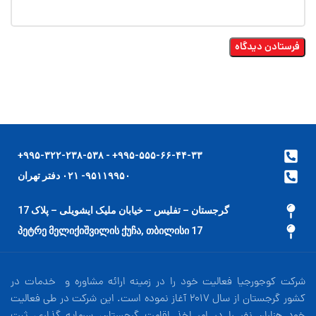
۹۹۵-۵۵۵-۶۶-۴۴-۳۳+ - ۹۹۵-۳۲۲-۲۳۸-۵۳۸+
۹۵۱۱۹۹۵۰- ۰۲۱ دفتر تهران
گرجستان – تفلیس – خیابان ملیک ایشویلی – پلاک 17
17 პეტრე მელიქიშვილის ქუჩა, თბილისი
شرکت کوجورجیا فعالیت خود را در زمینه ارائه مشاوره و خدمات در
کشور گرجستان از سال 2017 آغاز نموده است. این شرکت در طی فعالیت
خود هزاران نفر را در امر اخذ اقامت گرجستان، سرمایه گذاری، ثبت