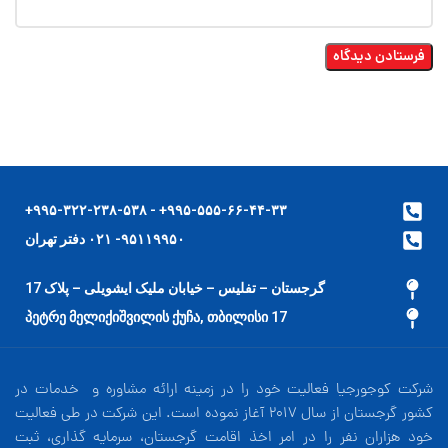
۹۹۵-۵۵۵-۶۶-۴۴-۳۳+ - ۹۹۵-۳۲۲-۲۳۸-۵۳۸+
۹۵۱۱۹۹۵۰- ۰۲۱ دفتر تهران
گرجستان – تفلیس – خیابان ملیک ایشویلی – پلاک 17
17 პეტრე მელიქიშვილის ქუჩა, თბილისი
شرکت کوجورجیا فعالیت خود را در زمینه ارائه مشاوره و خدمات در
کشور گرجستان از سال 2017 آغاز نموده است. این شرکت در طی فعالیت
خود هزاران نفر را در امر اخذ اقامت گرجستان، سرمایه گذاری، ثبت