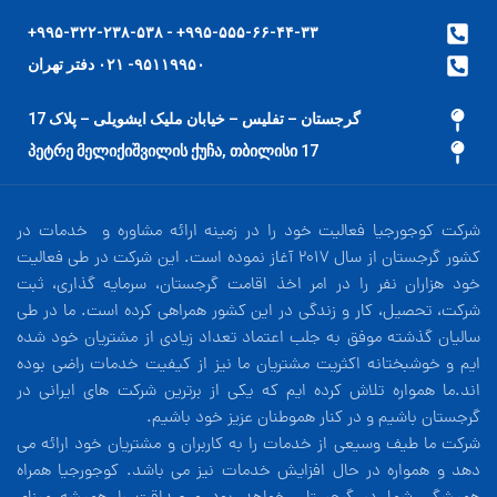
۹۹۵-۵۵۵-۶۶-۴۴-۳۳+ - ۹۹۵-۳۲۲-۲۳۸-۵۳۸+
۹۵۱۱۹۹۵۰- ۰۲۱ دفتر تهران
گرجستان – تفلیس – خیابان ملیک ایشویلی – پلاک 17
17 პეტრე მელიქიშვილის ქუჩა, თბილისი
شرکت کوجورجیا فعالیت خود را در زمینه ارائه مشاوره و خدمات در
کشور گرجستان از سال 2017 آغاز نموده است. این شرکت در طی فعالیت
خود هزاران نفر را در امر اخذ اقامت گرجستان، سرمایه گذاری، ثبت
شرکت، تحصیل، کار و زندگی در این کشور همراهی کرده است. ما در طی
سالیان گذشته موفق به جلب اعتماد تعداد زیادی از مشتریان خود شده
ایم و خوشبختانه اکثریت مشتریان ما نیز از کیفیت خدمات راضی بوده
اند.ما همواره تلاش کرده ایم که یکی از برترین شرکت های ایرانی در
گرجستان باشیم و در کنار هموطنان عزیز خود باشیم.
شرکت ما طیف وسیعی از خدمات را به کاربران و مشتریان خود ارائه می
دهد و همواره در حال افزایش خدمات نیز می باشد. کوجورجیا همراه