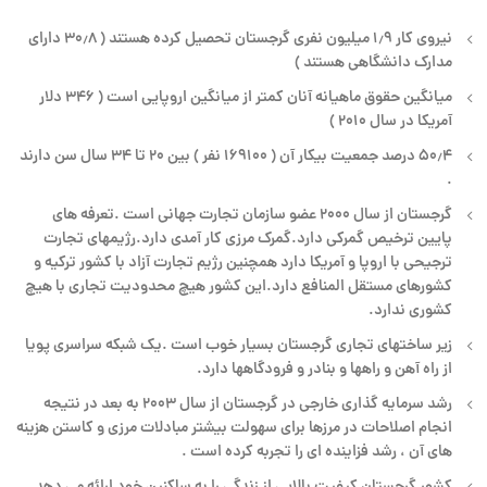
نیروی کار ۱٫۹ میلیون نفری گرجستان تحصیل کرده هستند ( ۳۰٫۸ دارای
مدارک دانشگاهی هستند )
میانگین حقوق ماهیانه آنان کمتر از میانگین اروپایی است ( ۳۴۶ دلار
آمریکا در سال ۲۰۱۰ )
۵۰٫۴ درصد جمعیت بیکار آن ( ۱۶۹۱۰۰ نفر ) بین ۲۰ تا ۳۴ سال سن دارند
.
گرجستان از سال ۲۰۰۰ عضو سازمان تجارت جهانی است .تعرفه های
پایین ترخیص گمرکی دارد.گمرک مرزی کار آمدی دارد.رژیمهای تجارت
ترجیحی با اروپا و آمریکا دارد همچنین رژیم تجارت آزاد با کشور ترکیه و
کشورهای مستقل المنافع دارد.این کشور هیچ محدودیت تجاری با هیچ
کشوری ندارد.
زیر ساختهای تجاری گرجستان بسیار خوب است .یک شبکه سراسری پویا
از راه آهن و راهها و بنادر و فرودگاهها دارد.
رشد سرمایه گذاری خارجی در گرجستان از سال ۲۰۰۳ به بعد در نتیجه
انجام اصلاحات در مرزها برای سهولت بیشتر مبادلات مرزی و کاستن هزینه
های آن ، رشد فزاینده ای را تجربه کرده است .