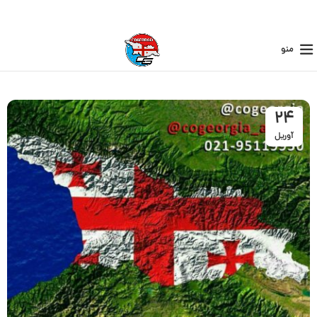
منو
24
آوریل