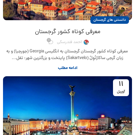
دانستنی های گرجستان
معرفی کوتاه کشور گرجستان
0
احمد فندرسکی
معرفی کوتاه کشور گرجستان گرجستان به انگلیسی Georgia (جورجیا) و به
زبان گرجی ساکارْتْوِلُ (Sakartvelo) پایتخت و بزرگترین شهر: تفل...
ادامه مطلب
11
آوریل