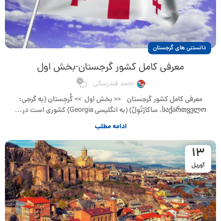
دانستنی های گرجستان
معرفی کامل کشور گرجستان-بخش اول
0
احمد فندرسکی
معرفی کامل کشور گرجستان << بخش اول >> گُرجِستان (به گرجی:
საქართველო، ساکارْتْوِلُ) (به انگلیسی Georgia) کشوری است در...
ادامه مطلب
13
آوریل