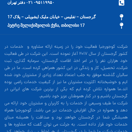
۹۵۱۱۹۹۵۰- ۰۲۱ دفتر تهران
گرجستان – تفلیس – خیابان ملیک ایشویلی – پلاک 17
17 პეტრე მელიქიშვილის ქუჩა, თბილისი
شرکت کوجورجیا فعالیت خود را در زمینه ارائه مشاوره و خدمات در
کشور گرجستان از سال 2017 آغاز نموده است. این شرکت در طی فعالیت
خود هزاران نفر را در امر اخذ اقامت گرجستان، سرمایه گذاری، ثبت
شرکت، تحصیل، کار و زندگی در این کشور همراهی کرده است. ما در طی
سالیان گذشته موفق به جلب اعتماد تعداد زیادی از مشتریان خود شده
ایم و خوشبختانه اکثریت مشتریان ما نیز از کیفیت خدمات راضی بوده
اند.ما همواره تلاش کرده ایم که یکی از برترین شرکت های ایرانی در
گرجستان باشیم و در کنار هموطنان عزیز خود باشیم.
شرکت ما طیف وسیعی از خدمات را به کاربران و مشتریان خود ارائه می
دهد و همواره در حال افزایش خدمات نیز می باشد. کوجورجیا همراه
همیشگی شما در گرجستان خواهد بود و صداقت را همیشه مبنای
خدمات خود قرار داده است. به جرئت می توان گفت که مشاوره ها و
خدمات شرکت ما شما را در گرجستان از هر لحاظ بی نیاز خواهد کرد.