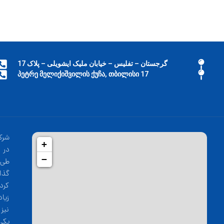
گرجستان – تفلیس – خیابان ملیک ایشویلی – پلاک 17
17 პეტრე მელიქიშვილის ქუჩა, თბილისი
شرک
+
−
طی 
گذا
کرد
زیا
نیز
یکی