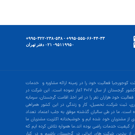
۹۹۵-۵۵۵-۶۶-۴۴-۳۳+ - ۹۹۵-۳۲۲-۲۳۸-۵۳۸+
۹۵۱۱۹۹۵۰- ۰۲۱ دفتر تهران
ت کوجورجیا فعالیت خود را در زمینه ارائه مشاوره و خدمات
در کشور گرجستان از سال 2017 آغاز نموده است. این شرکت در
فعالیت خود هزاران نفر را در امر اخذ اقامت گرجستان، سرمایه
ری، ثبت شرکت، تحصیل، کار و زندگی در این کشور همراهی
ه است. ما در طی سالیان گذشته موفق به جلب اعتماد تعداد
دی از مشتریان خود شده ایم و خوشبختانه اکثریت مشتریان ما
 از کیفیت خدمات راضی بوده اند.ما همواره تلاش کرده ایم که
 از برترین شرکت های ایرانی در گرجستان باشیم و در کنار