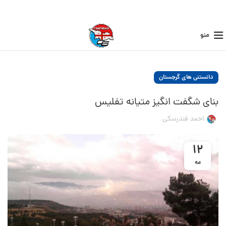
منو
دانستنی های گرجستان
بنای شگفت انگیز متیانه تفلیس
احمد فندرسکی
12
مه