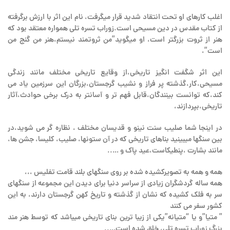
اغلب کارهای او تحت انتقاد شدید قرار میگرفت، نام این اثر با ارزش برگرفته
از کتاب مقدس در دین مسیحی است.زوراب تسره تلی همواره معتقد بود که
هنر از ثروت بزرگتر است، او میگوید”من ثروتمند نیستم،هنر من گنج من
است”،
این اثر شگفت انگیز تاریخی،از وقایع تاریخی مختلف مانند زندگی
مسیحی،کار،گذشته پر فراز و نشیب گرجستان،بزرگان این سرزمین یاد می
کند،که توانست بینندگان،قابل فهم تر و آسانتر به درک برخی حوادث،آثار
تاریخی،بپردازند،
در اینجا شما صلیب سنت نینو و قدیسان مختلف ، نظاره گر می شوید،در
بین سنگها میبینید بناهای تاریخی که در آن ستونها، صلیب، کلیسا، جشن ها،
مانند بشارت ،پنطیکاست،عید پاک و …..
همه و همه به تصویرکشیده شده بر روی سنگهای بلند قامت تفلیس ،،،
همه ساله گردشگران زیادی از سراسر دنیا برای دیدن این مجموعه از سنگهای
سر به فلک کشیده که نشان از گذشته و تاریخ کهن گرجستان دارند، به این
کشور سفر می کنند
” متیا”و یا “متیانه”یکی از زیبا ترین بنای تاریخی میباشد که توسط هنر مند
بزرگ زوراب تسره تلی، خلق شده است…..