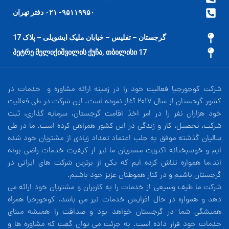
۹۵۱۱۹۹۵۰- ۰۲۱ دفتر تهران
گرجستان – تفلیس – خیابان ملیک ایشویلی – پلاک 17
17 პეტრე მელიქიშვილის ქუჩა, თბილისი
شرکت کوجورجیا فعالیت خود را در زمینه ارائه مشاوره و خدمات در
کشور گرجستان از سال 2017 آغاز نموده است. این شرکت در طی فعالیت
خود هزاران نفر را در امر اخذ اقامت گرجستان، سرمایه گذاری، ثبت
شرکت، تحصیل، کار و زندگی در این کشور همراهی کرده است. ما در طی
سالیان گذشته موفق به جلب اعتماد تعداد زیادی از مشتریان خود شده
ایم و خوشبختانه اکثریت مشتریان ما نیز از کیفیت خدمات راضی بوده
اند.ما همواره تلاش کرده ایم که یکی از برترین شرکت های ایرانی در
گرجستان باشیم و در کنار هموطنان عزیز خود باشیم.
شرکت ما طیف وسیعی از خدمات را به کاربران و مشتریان خود ارائه می
دهد و همواره در حال افزایش خدمات نیز می باشد. کوجورجیا همراه
همیشگی شما در گرجستان خواهد بود و صداقت را همیشه مبنای
خدمات خود قرار داده است. به جرئت می توان گفت که مشاوره ها و