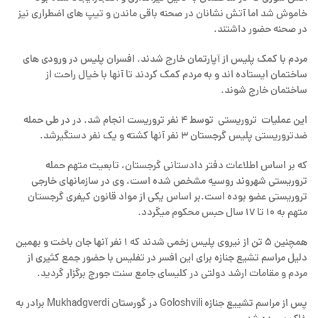
خاموش شد اما آتش نشانان در صحنه باقی ماندن و تیپ های اضطراری نیز
در صحنه حضور داشتند.
مردم با کمک پلیس از آپارتمان خارج شدند. افسران پلیس در ورودی های
ساختمان ایستاده اند و به مردم کمک کردند تا آنها با خیال راحت از
ساختمان خارج شوند.
این عملیات تروریستی توسط ۴ نفر تروریست انجام شد. در در طی حمله
ضدتروریستی پلیس گرجستان ۳ نفر آنها کشته و یک نفر دستگیرشد.
که بر اساس اطلاعات دفتر دادستانی گرجستان، تابعیت متهم حمله
تروریستی شهروند روسیه مشخص شده است، وی در سازمانهای خارجی
تروریستی عضو بوده است.بر اساس یکی از مواد قانون کیفری گرجستان
متهم به ۱۰ تا ۱۷ سال حبس محکوم میگردد.
همچنین ۵ تن از نیروی پلیس زخمی شدند که ۱ نفر آنها جان باخت و بهمین
دلیل مراسم تشیع جنازه برای این افسر در تفلیس با حضور جمع کثیری از
مردم و مقامات ارشد دولتی در کلیسای جامع سنت جورج برگزار گردید.
پس از مراسم تشییع جنازه Goloshvili در گورستان Mukhadgverdi برادر به