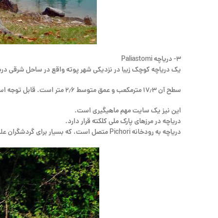
۳- دریاچه Paliastomi
یک دریاچه کوچک زیبا در نزدیکی شهر پوته واقع در ساحل شرقی در
سطح آن ۱۷٫۳ مترمکعب و عمق متوسط ۲٫۶ متر است. قابل توجه است که برخی از قطعات باستانی کلچیس در نزدیکی و درون دریاچه توسط باستان شناسان یافت شده است.
این نیز یک سایت مهم ماهیگیری است.
دریاچه در مرزهای پارک ملی کلکته قرار دارد.
دریاچه به رودخانه Pichori متصل است، که بسیار برای گردشگران علاقمند به قایق رانی مناسب است.