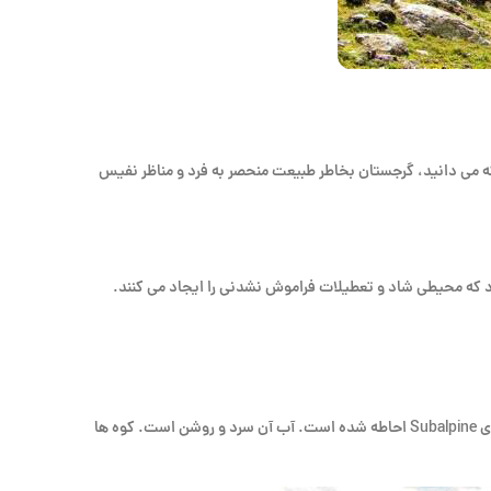
 می دانید، گرجستان بخاطر طبیعت منحصر به فرد و مناظر نفیس
رد که محیطی شاد و تعطیلات فراموش نشدنی را ایجاد می کنند.
عمیقترین دریاچه در کشور (۱۱۶ متر) واقع در بخش شمال غربی آبخازیا، ناحیه تفکیک شده در جورجیا است که توسط جنگل های کوهستانی و صخره های Subalpine احاطه شده است. آب آن سرد و روشن است. کوه ها