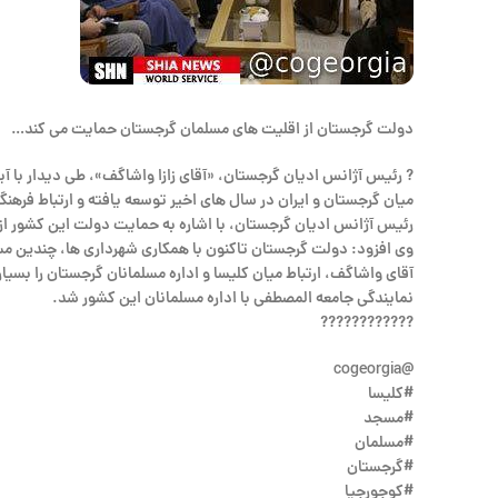
دولت گرجستان از اقلیت های مسلمان گرجستان حمایت می کند…
? رئیس آژانس ادیان گرجستان، «آقای زازا واشاگف»، طی دیدار با آی
میان گرجستان و ایران در سال های اخیر توسعه یافته و ارتباط فرهن
رئیس آژانس ادیان گرجستان، با اشاره به حمایت دولت این کشور از پیروان ادیان مختلف افزود: ۱۰ درصد جمعیت گرجستان مسلمان هستند و 
وی افزود: دولت گرجستان تاکنون با همکاری شهرداری ها، چندین مس
آقای واشاگف، ارتباط میان کلیسا و اداره مسلمانان گرجستان را بسیار
نمایندگی جامعه المصطفی با اداره مسلمانان این کشور شد.
????????????
@cogeorgia
#کلیسا
#مسجد
#مسلمان
#گرجستان
#کوجورجیا