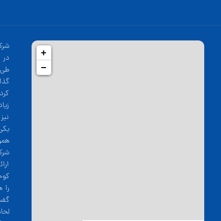
شرک
+
−
طی 
گذا
کرد
زیا
نیز
یکی
همو
شرک
ارا
کوج
را 
گفت
لحا