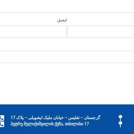
ایمیل
گرجستان – تفلیس – خیابان ملیک ایشویلی – پلاک 17
17 პეტრე მელიქიშვილის ქუჩა, თბილისი