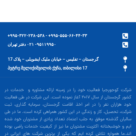
۹۹۵-۵۵۵-۶۶-۴۴-۳۳+ - ۹۹۵-۳۲۲-۲۳۸-۵۳۸+
۹۵۱۱۹۹۵۰- ۰۲۱ دفتر تهران
گرجستان – تفلیس – خیابان ملیک ایشویلی – پلاک 17
17 პეტრე მელიქიშვილის ქუჩა, თბილისი
شرکت کوجورجیا فعالیت خود را در زمینه ارائه مشاوره و خدمات در
کشور گرجستان از سال 2017 آغاز نموده است. این شرکت در طی فعالیت
خود هزاران نفر را در امر اخذ اقامت گرجستان، سرمایه گذاری، ثبت
شرکت، تحصیل، کار و زندگی در این کشور همراهی کرده است. ما در طی
سالیان گذشته موفق به جلب اعتماد تعداد زیادی از مشتریان خود شده
ایم و خوشبختانه اکثریت مشتریان ما نیز از کیفیت خدمات راضی بوده
اند.ما همواره تلاش کرده ایم که یکی از برترین شرکت های ایرانی در