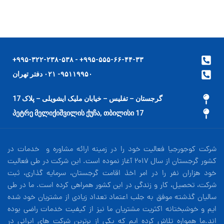
۹۹۵-۵۵۵-۶۶-۴۴-۳۳+ - ۹۹۵-۳۲۲-۲۳۸-۵۳۸+
۹۵۱۱۹۹۵۰- ۰۲۱ دفتر تهران
گرجستان – تفلیس – خیابان ملیک ایشویلی – پلاک 17
17 პეტრე მელიქიშვილის ქუჩა, თბილისი
شرکت کوجورجیا فعالیت خود را در زمینه ارائه مشاوره و خدمات در
کشور گرجستان از سال 2017 آغاز نموده است. این شرکت در طی فعالیت
خود هزاران نفر را در امر اخذ اقامت گرجستان، سرمایه گذاری، ثبت
شرکت، تحصیل، کار و زندگی در این کشور همراهی کرده است. ما در طی
سالیان گذشته موفق به جلب اعتماد تعداد زیادی از مشتریان خود شده
ایم و خوشبختانه اکثریت مشتریان ما نیز از کیفیت خدمات راضی بوده
اند.ما همواره تلاش کرده ایم که یکی از برترین شرکت های ایرانی در