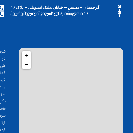
گرجستان – تفلیس – خیابان ملیک ایشویلی – پلاک 17
17 პეტრე მელიქიშვილის ქუჩა, თბილისი
شرک
+
−
طی 
گذا
کرد
زیا
نیز
یکی
همو
شرک
ارا
کوج