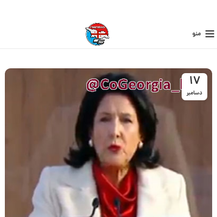
منو
17
دسامبر