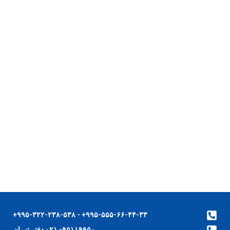
۹۹۵-۵۵۵-۶۶-۴۴-۳۳+ - ۹۹۵-۳۲۲-۲۳۸-۵۳۸+
۹۵۱۱۹۹۵۰- ۰۲۱ دفتر تهران