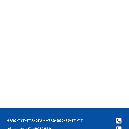
۹۹۵-۵۵۵-۶۶-۴۴-۳۳+ - ۹۹۵-۳۲۲-۲۳۸-۵۳۸+
۹۵۱۱۹۹۵۰- ۰۲۱ دفتر تهران