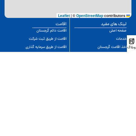
|
©
OpenStreetMap
contributors
Leaflet
لینک های مفید
اقامت
صفحه اصلی
اقامت دائم گرجستان
خدمات
اقامت از طریق ثبت شرکت
اخذ اقامت گرجستان
اقامت از طریق سرمایه گذاری
وبلاگ
وبلاگ
اقامت موقت گرجستان
سوالات متداول
خرید خانه در تفلیس
مشاهده کامل
این سایت توسط تیم ایران موجو طراحی شده است.
این وب سایت معلق به کوجورجیا است هر گونه کپی برداری پیگرد قانونی بهمراه خواهد
داشت.