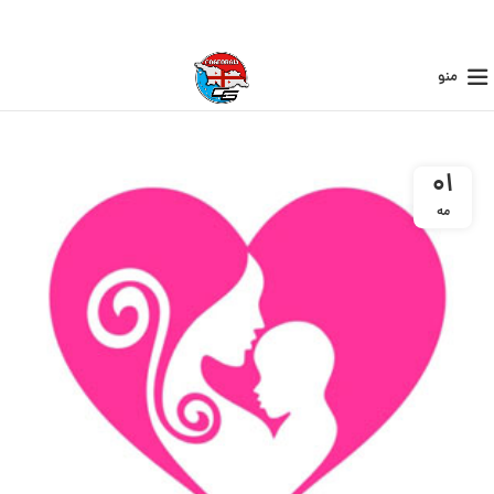
منو
01
مه