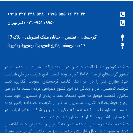
۹۹۵-۵۵۵-۶۶-۴۴-۳۳+ - ۹۹۵-۳۲۲-۲۳۸-۵۳۸+
۹۵۱۱۹۹۵۰- ۰۲۱ دفتر تهران
گرجستان – تفلیس – خیابان ملیک ایشویلی – پلاک 17
17 პეტრე მელიქიშვილის ქუჩა, თბილისი
شرکت کوجورجیا فعالیت خود را در زمینه ارائه مشاوره و خدمات در
کشور گرجستان از سال 2017 آغاز نموده است. این شرکت در طی فعالیت
خود هزاران نفر را در امر اخذ اقامت گرجستان، سرمایه گذاری، ثبت
شرکت، تحصیل، کار و زندگی در این کشور همراهی کرده است. ما در طی
سالیان گذشته موفق به جلب اعتماد تعداد زیادی از مشتریان خود شده
ایم و خوشبختانه اکثریت مشتریان ما نیز از کیفیت خدمات راضی بوده
اند.ما همواره تلاش کرده ایم که یکی از برترین شرکت های ایرانی در
گرجستان باشیم و در کنار هموطنان عزیز خود باشیم.
شرکت ما طیف وسیعی از خدمات را به کاربران و مشتریان خود ارائه می
دهد و همواره در حال افزایش خدمات نیز می باشد. کوجورجیا همراه