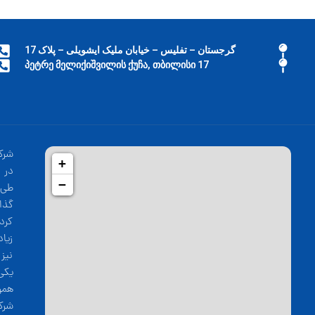
گرجستان – تفلیس – خیابان ملیک ایشویلی – پلاک 17
17 პეტრე მელიქიშვილის ქუჩა, თბილისი
شرک
+
−
طی 
گذا
کرد
زیا
نیز
یکی
همو
شرک