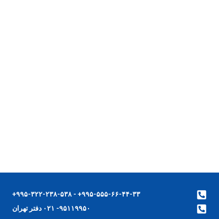
۹۹۵-۵۵۵-۶۶-۴۴-۳۳+ - ۹۹۵-۳۲۲-۲۳۸-۵۳۸+
۹۵۱۱۹۹۵۰- ۰۲۱ دفتر تهران