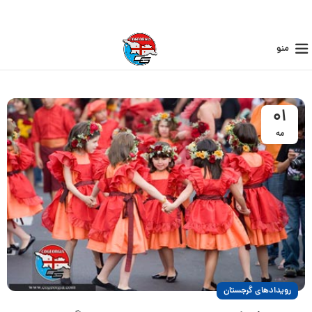
منو
01
مه
رویدادهای گرجستان