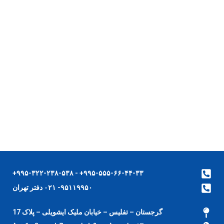
۹۹۵-۵۵۵-۶۶-۴۴-۳۳+ - ۹۹۵-۳۲۲-۲۳۸-۵۳۸+
۹۵۱۱۹۹۵۰- ۰۲۱ دفتر تهران
گرجستان – تفلیس – خیابان ملیک ایشویلی – پلاک 17