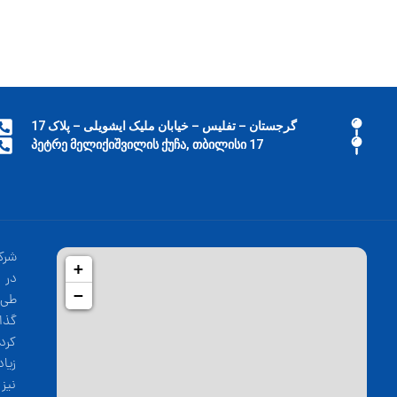
گرجستان – تفلیس – خیابان ملیک ایشویلی – پلاک 17
17 პეტრე მელიქიშვილის ქუჩა, თბილისი
شرک
+
−
طی 
گذا
کرد
زیا
نیز