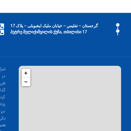
گرجستان – تفلیس – خیابان ملیک ایشویلی – پلاک 17
17 პეტრე მელიქიშვილის ქუჩა, თბილისი
شرک
+
−
طی 
گذا
کرد
زیا
نیز
یکی
همو