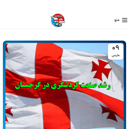
منو
09
مارس