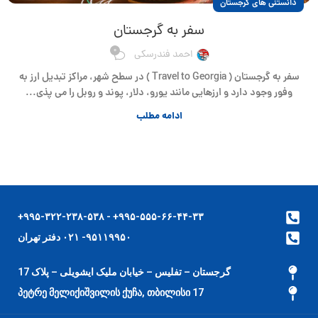
دانستنی های گرجستان
سفر به گرجستان
0
احمد فندرسکی
سفر به گرجستان ( Travel to Georgia ) در سطح شهر، مراکز تبدیل ارز به
وفور وجود دارد و ارزهایی مانند یورو، دلار، پوند و روبل را می پذی...
ادامه مطلب
۹۹۵-۵۵۵-۶۶-۴۴-۳۳+ - ۹۹۵-۳۲۲-۲۳۸-۵۳۸+
۹۵۱۱۹۹۵۰- ۰۲۱ دفتر تهران
گرجستان – تفلیس – خیابان ملیک ایشویلی – پلاک 17
17 პეტრე მელიქიშვილის ქუჩა, თბილისი