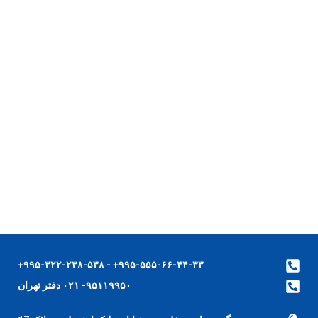
۹۹۵-۵۵۵-۶۶-۴۴-۳۳+ - ۹۹۵-۳۲۲-۲۳۸-۵۳۸+
۹۵۱۱۹۹۵۰- ۰۲۱ دفتر تهران