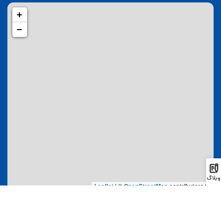
+
−
وبلاگ
|
©
OpenStreetMap
contributors
Leaflet
لینک های مفید
اقامت
صفحه اصلی
اقامت دائم گرجستان