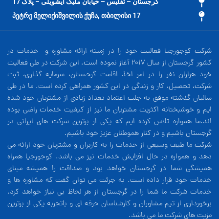
گرجستان – تفلیس – خیابان ملیک ایشویلی – پلاک 17
17 პეტრე მელიქიშვილის ქუჩა, თბილისი
شرکت کوجورجیا فعالیت خود را در زمینه ارائه مشاوره و خدمات در
کشور گرجستان از سال 2017 آغاز نموده است. این شرکت در طی فعالیت
خود هزاران نفر را در امر اخذ اقامت گرجستان، سرمایه گذاری، ثبت
شرکت، تحصیل، کار و زندگی در این کشور همراهی کرده است. ما در طی
سالیان گذشته موفق به جلب اعتماد تعداد زیادی از مشتریان خود شده
ایم و خوشبختانه اکثریت مشتریان ما نیز از کیفیت خدمات راضی بوده
اند.ما همواره تلاش کرده ایم که یکی از برترین شرکت های ایرانی در
گرجستان باشیم و در کنار هموطنان عزیز خود باشیم.
شرکت ما طیف وسیعی از خدمات را به کاربران و مشتریان خود ارائه می
دهد و همواره در حال افزایش خدمات نیز می باشد. کوجورجیا همراه
همیشگی شما در گرجستان خواهد بود و صداقت را همیشه مبنای
خدمات خود قرار داده است. به جرئت می توان گفت که مشاوره ها و
خدمات شرکت ما شما را در گرجستان از هر لحاظ بی نیاز خواهد کرد.
برخورداری از تیم مشاوران و کارشناسان حرفه ای و باتجربه یکی از برترین
مزیت های شرکت ما می باشد.