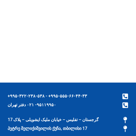
۹۹۵-۵۵۵-۶۶-۴۴-۳۳+ - ۹۹۵-۳۲۲-۲۳۸-۵۳۸+
۹۵۱۱۹۹۵۰- ۰۲۱ دفتر تهران
گرجستان – تفلیس – خیابان ملیک ایشویلی – پلاک 17
17 პეტრე მელიქიშვილის ქუჩა, თბილისი