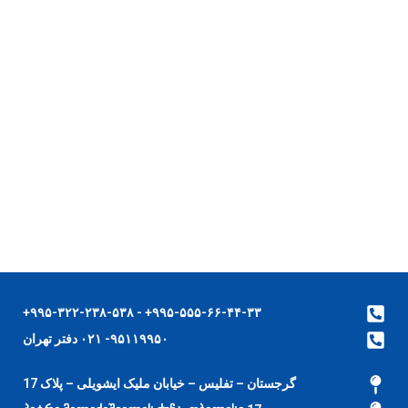
۹۹۵-۵۵۵-۶۶-۴۴-۳۳+ - ۹۹۵-۳۲۲-۲۳۸-۵۳۸+
۹۵۱۱۹۹۵۰- ۰۲۱ دفتر تهران
گرجستان – تفلیس – خیابان ملیک ایشویلی – پلاک 17