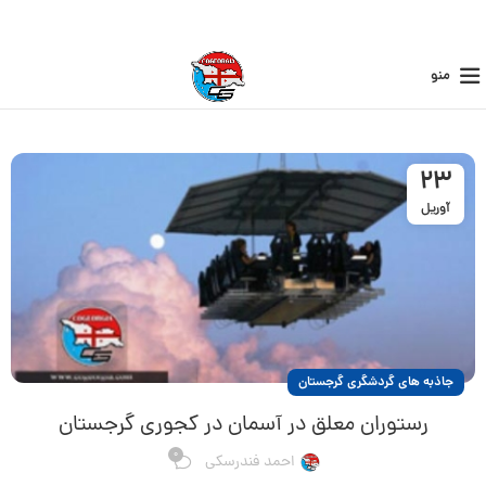
منو
23
آوریل
جاذبه های گردشگری گرجستان
رستوران معلق در آسمان در کجوری گرجستان
0
احمد فندرسکی