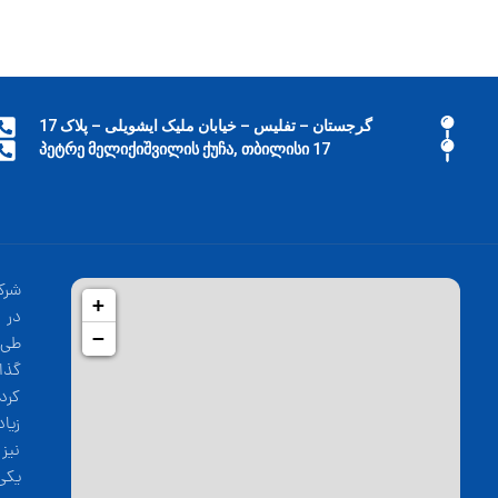
گرجستان – تفلیس – خیابان ملیک ایشویلی – پلاک 17
17 პეტრე მელიქიშვილის ქუჩა, თბილისი
شرک
+
−
طی 
گذا
کرد
زیا
نیز
یکی