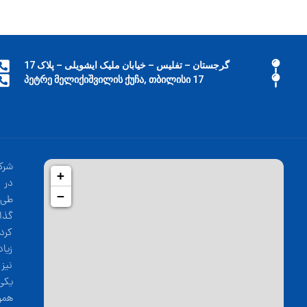
گرجستان – تفلیس – خیابان ملیک ایشویلی – پلاک 17
17 პეტრე მელიქიშვილის ქუჩა, თბილისი
شرک
+
−
طی 
گذا
کرد
زیا
نیز
یکی
همو