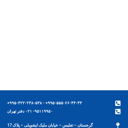
۹۹۵-۵۵۵-۶۶-۴۴-۳۳+ - ۹۹۵-۳۲۲-۲۳۸-۵۳۸+
۹۵۱۱۹۹۵۰- ۰۲۱ دفتر تهران
گرجستان – تفلیس – خیابان ملیک ایشویلی – پلاک 17