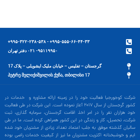
۹۹۵-۵۵۵-۶۶-۴۴-۳۳+ - ۹۹۵-۳۲۲-۲۳۸-۵۳۸+
۹۵۱۱۹۹۵۰- ۰۲۱ دفتر تهران
گرجستان – تفلیس – خیابان ملیک ایشویلی – پلاک 17
17 პეტრე მელიქიშვილის ქუჩა, თბილისი
شرکت کوجورجیا فعالیت خود را در زمینه ارائه مشاوره و خدمات در
کشور گرجستان از سال 2017 آغاز نموده است. این شرکت در طی فعالیت
خود هزاران نفر را در امر اخذ اقامت گرجستان، سرمایه گذاری، ثبت
شرکت، تحصیل، کار و زندگی در این کشور همراهی کرده است. ما در طی
سالیان گذشته موفق به جلب اعتماد تعداد زیادی از مشتریان خود شده
ایم و خوشبختانه اکثریت مشتریان ما نیز از کیفیت خدمات راضی بوده