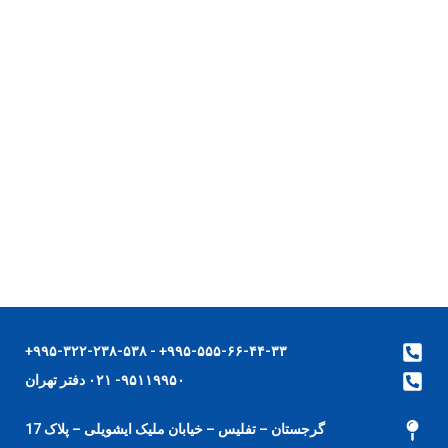
۹۹۵-۵۵۵-۶۶-۴۴-۳۳+ - ۹۹۵-۳۲۲-۲۳۸-۵۳۸+
۹۵۱۱۹۹۵۰- ۰۲۱ دفتر تهران
گرجستان – تفلیس – خیابان ملیک ایشویلی – پلاک 17