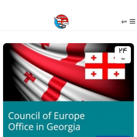
منو
24
مه