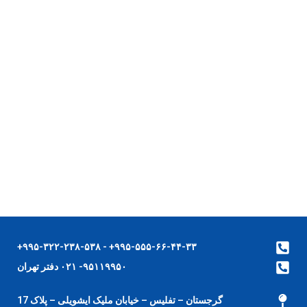
۹۹۵-۵۵۵-۶۶-۴۴-۳۳+ - ۹۹۵-۳۲۲-۲۳۸-۵۳۸+
۹۵۱۱۹۹۵۰- ۰۲۱ دفتر تهران
گرجستان – تفلیس – خیابان ملیک ایشویلی – پلاک 17