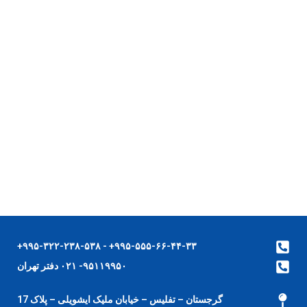
۹۹۵-۵۵۵-۶۶-۴۴-۳۳+ - ۹۹۵-۳۲۲-۲۳۸-۵۳۸+
۹۵۱۱۹۹۵۰- ۰۲۱ دفتر تهران
گرجستان – تفلیس – خیابان ملیک ایشویلی – پلاک 17