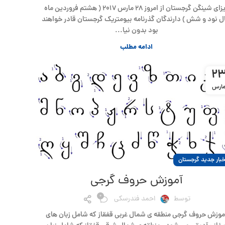
ویزای شینگن گرجستان از امروز ۲۸ مارس ۲۰۱۷ ( هشتم فروردین ماه
 نود و شش ) دارندگان گذرنامه بیومتریک گرجستان قادر خواهند
بود بدون نیا...
ادامه مطلب
2
ارس
خبار جدید گرجستان
آموزش حروف گرجی
0
توسط
احمد فندرسکی
موزش حروف گرجی منطقه ی شمال غربی قفقاز که شامل زبان های