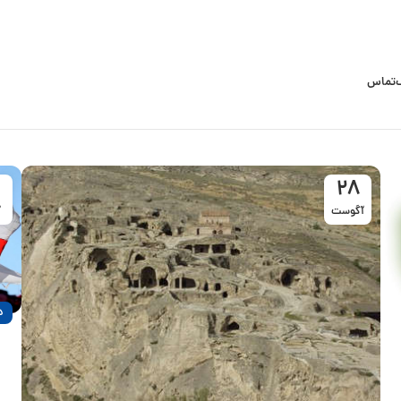
تماس
28
آگوست
آ
د