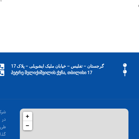
آ
گرجستان – تفلیس – خیابان ملیک ایشویلی – پلاک 17
17 პეტრე მელიქიშვილის ქუჩა, თბილისი
شرک
+
−
طی 
گذا