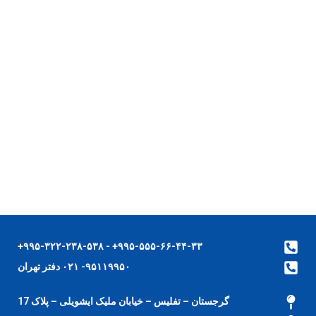
۹۹۵-۵۵۵-۶۶-۴۴-۳۳+ - ۹۹۵-۳۲۲-۲۳۸-۵۳۸+
۹۵۱۱۹۹۵۰- ۰۲۱ دفتر تهران
گرجستان – تفلیس – خیابان ملیک ایشویلی – پلاک 17