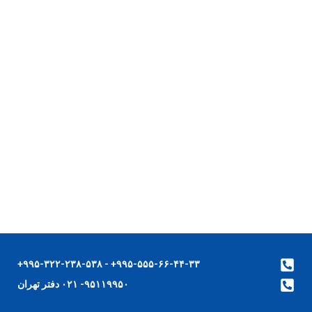
۹۹۵-۵۵۵-۶۶-۴۴-۳۳+ - ۹۹۵-۳۲۲-۲۳۸-۵۳۸+
۹۵۱۱۹۹۵۰- ۰۲۱ دفتر تهران