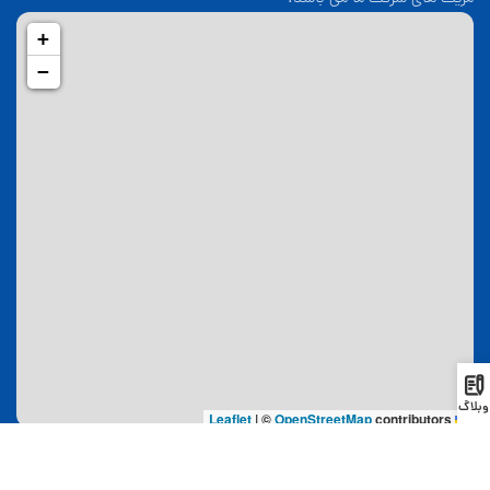
+
−
وبلاگ
|
©
OpenStreetMap
contributors
Leaflet
لینک های مفید
اقامت
صفحه اصلی
اقامت دائم گرجستان