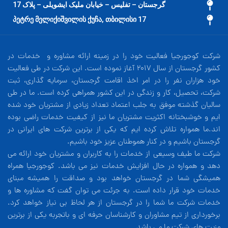
گرجستان – تفلیس – خیابان ملیک ایشویلی – پلاک 17
17 პეტრე მელიქიშვილის ქუჩა, თბილისი
شرکت کوجورجیا فعالیت خود را در زمینه ارائه مشاوره و خدمات در
کشور گرجستان از سال 2017 آغاز نموده است. این شرکت در طی فعالیت
خود هزاران نفر را در امر اخذ اقامت گرجستان، سرمایه گذاری، ثبت
شرکت، تحصیل، کار و زندگی در این کشور همراهی کرده است. ما در طی
سالیان گذشته موفق به جلب اعتماد تعداد زیادی از مشتریان خود شده
ایم و خوشبختانه اکثریت مشتریان ما نیز از کیفیت خدمات راضی بوده
اند.ما همواره تلاش کرده ایم که یکی از برترین شرکت های ایرانی در
گرجستان باشیم و در کنار هموطنان عزیز خود باشیم.
شرکت ما طیف وسیعی از خدمات را به کاربران و مشتریان خود ارائه می
دهد و همواره در حال افزایش خدمات نیز می باشد. کوجورجیا همراه
همیشگی شما در گرجستان خواهد بود و صداقت را همیشه مبنای
خدمات خود قرار داده است. به جرئت می توان گفت که مشاوره ها و
خدمات شرکت ما شما را در گرجستان از هر لحاظ بی نیاز خواهد کرد.
برخورداری از تیم مشاوران و کارشناسان حرفه ای و باتجربه یکی از برترین
مزیت های شرکت ما می باشد.